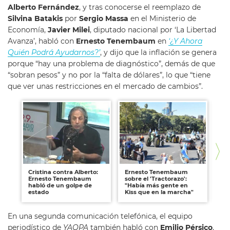
Alberto Fernández
, y tras conocerse el reemplazo de
Silvina Batakis
por
Sergio Massa
en el Ministerio de
Economía,
Javier Milei
, diputado nacional por ‘La Libertad
Avanza’, habló con
Ernesto Tenembaum
en
‘¿Y Ahora
Quién Podrá Ayudarnos?’
, y dijo que la inflación se genera
porque “hay una problema de diagnóstico”, demás de que
“sobran pesos” y no por la “falta de dólares”, lo que “tiene
que ver unas restricciones en el mercado de cambios”.
Cristina contra Alberto:
Ernesto Tenembaum
Er
Ernesto Tenembaum
sobre el 'Tractorazo':
"A
habló de un golpe de
"Había más gente en
te
estado
Kiss que en la marcha"
En una segunda comunicación telefónica, el equipo
periodístico de
YAQPA
también habló con
Emilio Pérsico
,