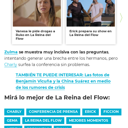
Vanesa le pide drogas a
Erick prepara su show en
Ge
Ruko en La Reina del
La Reina del Flow
y 
Flow
en
Zulma
se muestra muy incisiva con las preguntas
,
intentando generar una brecha entre los hermanos, pero
Charly
surfea la conferencia sin problemas.
TAMBIÉN TE PUEDE INTERESAR: Las fotos de
Benjamín Vicuña y la China Suárez en medio
de los rumores de crisis
Mirá lo mejor de La Reina del Flow:
CHARLY
CONFERENCIA DE PRENSA
ERICK
FICCION
GEMA
LA REINA DEL FLOW
MEJORES MOMENTOS