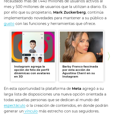
recaudado más de 1.440 millones de usuarios activos al
mes y 500 millones de usuarios que la utilizan a diario. Es
por ello que su propietario,
Mark Zuckerberg
, continúa
implementando novedades para mantener a su público a
gusto
con las funciones y herramientas que ofrece.
Instagram agrega la
Barby Franco fascinada
Sh
opción de foto de perfil
por esta acción de
a 
dinámicas con avatares
Agustina Cherri en su
¿h
en 3D
Instagram
re
En esta oportunidad la plataforma de
Meta
agregó a su
larga lista de disposiciones una nueva opción orientada a
todas aquellas personas que se dedican al mundo del
espectáculo
o la creación de contenidos, en donde podrán
generar un
vínculo
más estrecho con sus seguidores.