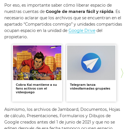
Por eso, es importante saber cómo liberar espacio de
nuestras cuentas de
Google de manera fácil y rápida
. Es
necesario aclarar que los archivos que se encuentran en el
apartado “Compartidos conmigo” y unidades compartidas
ocupan espacio en la unidad de
Google Drive
del
propietario.
Cobra Kai mantiene a su
Telegram lanza
Ma
fans activos con el
videollamadas grupales
po
videojuego
pro
la 
Asimismo, los archivos de Jamboard, Documentos, Hojas
de cálculo, Presentaciones, Formularios y Dibujos de
Google creados antes del 1 de junio de 2021 y que no se
editen después de esa fecha tampoco ocupan espacio.