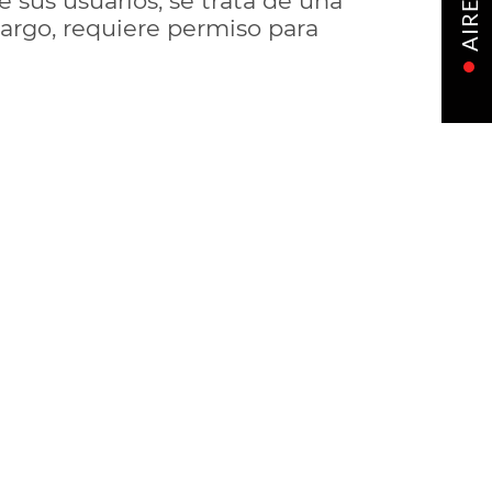
 sus usuarios; se trata de una
AIRE
argo, requiere permiso para