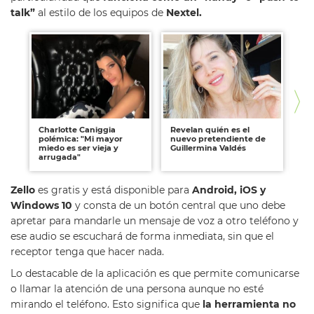
talk”
al estilo de los equipos de
Nextel.
Charlotte Caniggia
Revelan quién es el
Úr
polémica: "Mi mayor
nuevo pretendiente de
di
miedo es ser vieja y
Guillermina Valdés
Di
arrugada"
en
Zello
es gratis y está disponible para
Android, iOS y
Windows 10
y consta de un botón central que uno debe
apretar para mandarle un mensaje de voz a otro teléfono y
ese audio se escuchará de forma inmediata, sin que el
receptor tenga que hacer nada.
Lo destacable de la aplicación es que permite comunicarse
o llamar la atención de una persona aunque no esté
mirando el teléfono. Esto significa que
la herramienta no