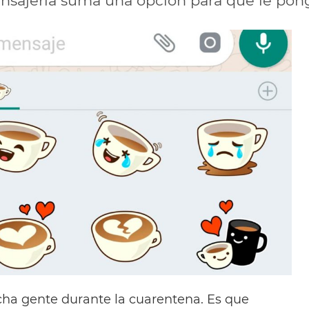
nsajería suma una opción para que le pong
ha gente durante la cuarentena. Es que