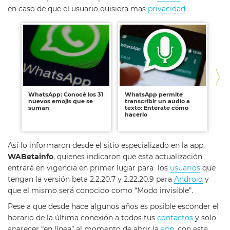
en caso de que el usuario quisiera mas
privacidad
.
WhatsApp: Conocé los 31
WhatsApp permite
Wh
nuevos emojis que se
transcribir un audio a
fu
suman
texto: Enterate cómo
me
hacerlo
En
us
Así lo informaron desde el sitio especializado en la app,
WABetainfo
, quienes indicaron que esta actualización
entrará en vigencia en primer lugar para los
usuarios
que
tengan la versión beta 2.2.20.7 y 2.22.20.9 para
Android
y
que el mismo será conocido como “Modo invisible”.
Pese a que desde hace algunos años es posible esconder el
horario de la última conexión a todos tus
contactos
y solo
aparecer “en línea” al momento de abrir la
app
, con esta