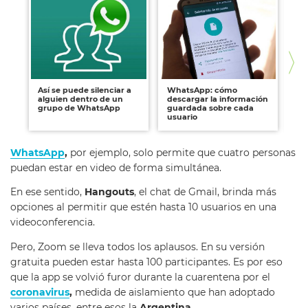
Así se puede silenciar a
WhatsApp: cómo
Wh
alguien dentro de un
descargar la información
fu
grupo de WhatsApp
guardada sobre cada
de
usuario
co
WhatsApp
,
por ejemplo, solo permite que cuatro personas
puedan estar en video de forma simultánea.
En ese sentido,
Hangouts
, el chat de Gmail, brinda más
opciones al permitir que estén hasta 10 usuarios en una
videoconferencia.
Pero, Zoom se lleva todos los aplausos. En su versión
gratuita pueden estar hasta 100 participantes. Es por eso
que la app se volvió furor durante la cuarentena por el
coronavirus
,
medida de aislamiento que han adoptado
varios países, entre esos la
Argentina.