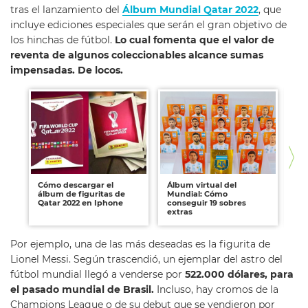
tras el lanzamiento del
Álbum Mundial Qatar 2022
, que
incluye ediciones especiales que serán el gran objetivo de
los hinchas de fútbol.
Lo cual fomenta que el valor de
reventa de algunos coleccionables alcance sumas
impensadas. De locos.
Cómo descargar el
Álbum virtual del
Có
álbum de figuritas de
Mundial: Cómo
ál
Qatar 2022 en Iphone
conseguir 19 sobres
Mu
extras
Por ejemplo, una de las más deseadas es la figurita de
Lionel Messi. Según trascendió, un ejemplar del astro del
fútbol mundial llegó a venderse por
522.000 dólares, para
el pasado mundial de Brasil.
Incluso, hay cromos de la
Champions League o de su debut que se vendieron por