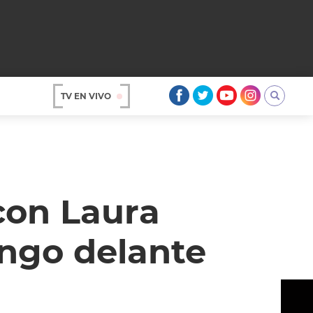
TV EN VIVO
AR
con Laura
engo delante
OS
A