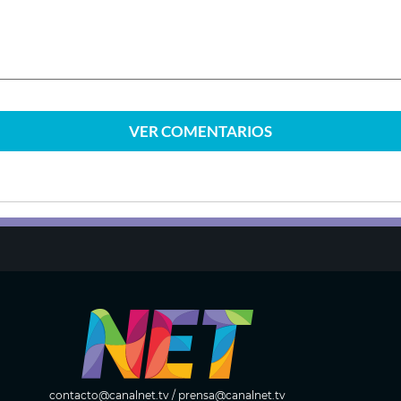
VER
COMENTARIOS
contacto@canalnet.tv
/
prensa@canalnet.tv