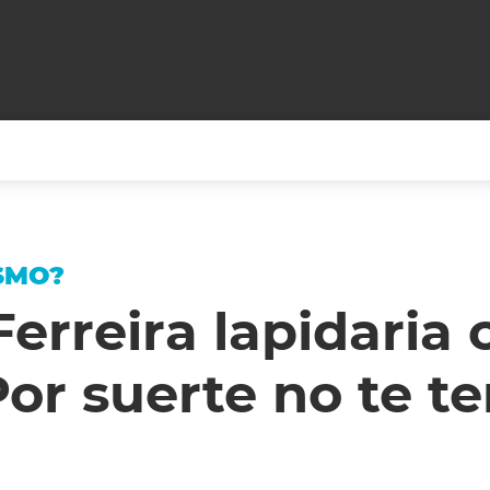
+CARAS
CINE NET
HAIR RECOVERY
TODOS PODEMOS VIAJ
SMO?
LOS CIELOS
GOSSIP
PARES DE COMEDIA
rreira lapidaria 
X ARGENTINA
ENTROMETIDOS EN LA TELE
FIESTAS ARGENTINAS
Por suerte no te t
TV
ENTRE NOS
BELLEZA FASHION
OCIOS
MODO FONTEVECCHIA
FULL FACE TV
RA UN CAMBIO
PERIODISMO PURO
DESAFÍO 10 AÑOS MEN
REPERFILAR
AGENDA CORPORATIV