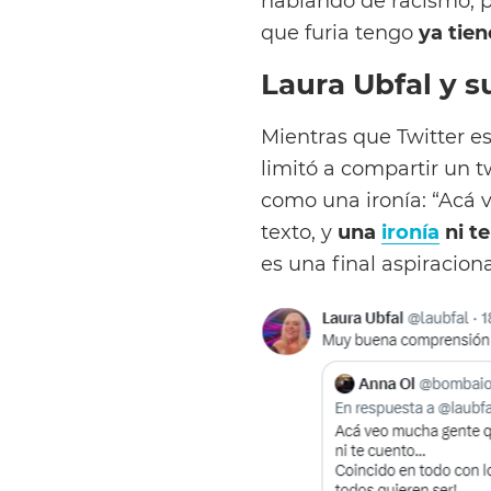
hablando de racismo, p
que furia tengo
ya tien
Laura Ubfal y s
Mientras que Twitter est
limitó a compartir un t
como una ironía: “Acá 
texto, y
una
ironía
ni t
es una final aspiraciona