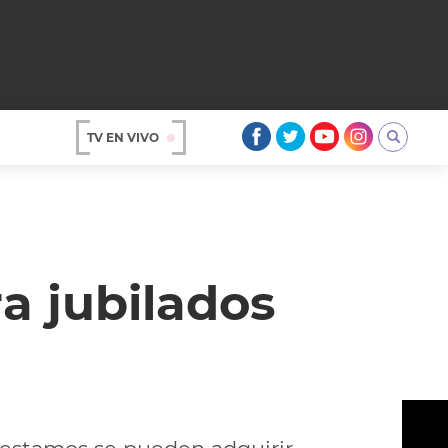
TV EN VIVO
AR
a jubilados
OS
A