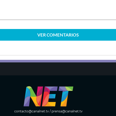
VER
COMENTARIOS
contacto@canalnet.tv
/
prensa@canalnet.tv