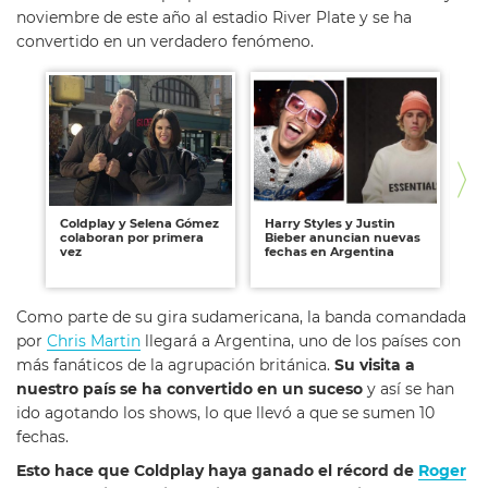
noviembre de este año al estadio River Plate y se ha
convertido en un verdadero fenómeno.
Coldplay y Selena Gómez
Harry Styles y Justin
Jo
colaboran por primera
Bieber anuncian nuevas
Ar
vez
fechas en Argentina
in
en
Como parte de su gira sudamericana, la banda comandada
por
Chris Martin
llegará a Argentina, uno de los países con
más fanáticos de la agrupación británica.
Su visita a
nuestro país se ha convertido en un suceso
y así se han
ido agotando los shows, lo que llevó a que se sumen 10
fechas.
Esto hace que Coldplay haya ganado el récord de
Roger