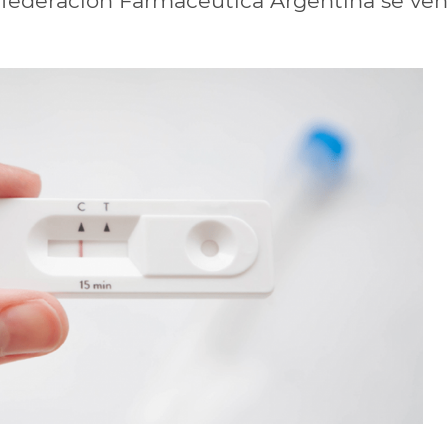
nfederación Farmacéutica Argentina se ven