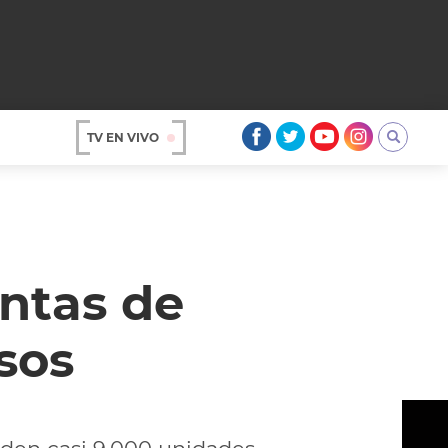
TV EN VIVO
AR
ntas de
sos
OS
A