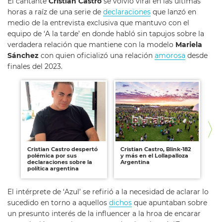
El cantante
Cristian Castro
se volvió viral en las últimas
horas a raíz de una serie de
declaraciones
que lanzó en
medio de la entrevista exclusiva que mantuvo con el
equipo de ‘A la tarde’ en donde habló sin tapujos sobre la
verdadera relación que mantiene con la modelo
Mariela
Sánchez
con quien oficializó una relación
amorosa
desde
finales del 2023.
Cristian Castro despertó
Cristian Castro, Blink-182
Ex
polémica por sus
y más en el Lollapalloza
As
declaraciones sobre la
Argentina
Ca
política argentina
pa
El intérprete de ‘Azul’ se refirió a la necesidad de aclarar lo
sucedido en torno a aquellos
dichos
que apuntaban sobre
un presunto interés de la influencer a la hroa de encarar