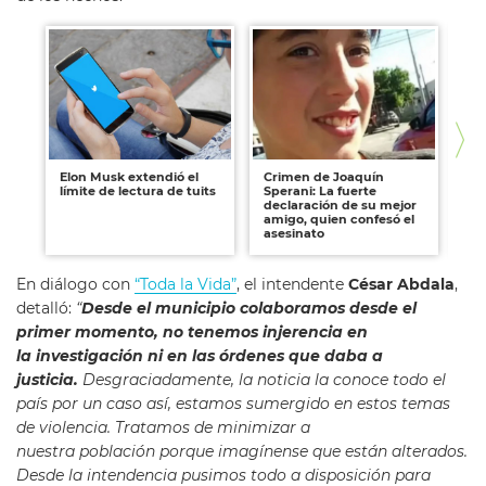
Elon Musk extendió el
Crimen de Joaquín
Ya
límite de lectura de tuits
Sperani: La fuerte
fo
declaración de su mejor
Ca
amigo, quien confesó el
Ph
asesinato
En diálogo con
“Toda la Vida”
, el intendente
César Abdala
,
detalló:
“
Desde el municipio colaboramos desde el
primer momento, no tenemos injerencia en
la investigación ni en las órdenes que daba a
justicia.
Desgraciadamente, la noticia la conoce todo el
país por un caso así, estamos sumergido en estos temas
de violencia. Tratamos de minimizar a
nuestra población porque imagínense que están alterados.
Desde la intendencia pusimos todo a disposición para