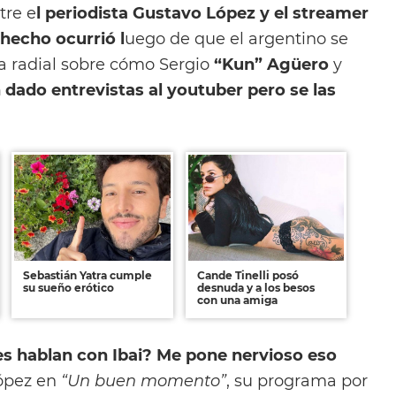
tre e
l periodista Gustavo López y el streamer
l hecho ocurrió l
uego de que el argentino se
a radial sobre cómo Sergio
“Kun” Agüero
y
 dado entrevistas al youtuber pero se las
Sebastián Yatra cumple
Cande Tinelli posó
su sueño erótico
desnuda y a los besos
con una amiga
es hablan con Ibai? Me pone nervioso eso
López en
“Un buen momento”
, su programa por