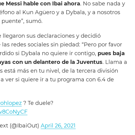
ue Messi hable con Ibai ahora
. No sabe nada y
éfono al Kun Agüero y a Dybala, y a nosotros
n puente”, sumó.
le llegaron sus declaraciones y decidió
 las redes sociales sin piedad: “Pero por favor
rdido si Dybala no quiere ir contigo,
pues baja
ayas con un delantero de la Juventus
. Llama a
 está más en tu nivel, de la tercera división
a ver si quiere ir a tu programa con 6.4 de
ohlopez
? Te duele?
Qlw8CoNyCF
text (@IbaiOut)
April 26, 2021