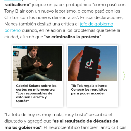
radicalismo
” juegue un papel protagónico “como pasó con
Tony Blair con un nuevo laborismo, o como pasó con los
Clinton con los nuevos demócratas”.
En sus declaraciones,
Manes también deslizó una crítica al
jefe de gobierno
porteño
cuando, en relación a los problemas que tiene la
ciudad, afirmó que “
se criminaliza la protesta
”.
Gabriel Solano sobre los
Tik Tok regala dinero:
Ci
cortes en microcentro:
Conocé los requisitos
va
“Los responsables de
para poder acceder
co
esto son Larreta y
ma
Quirós”
ti
“La foto de hoy es muy mala, muy triste” describió el
diputado y agregó que “
es el resultado de décadas de
malos gobiernos
”. El neurocientífico también lanzó críticas