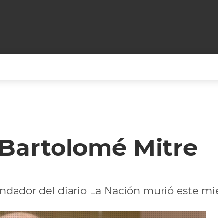
+CARAS
CINE NET
HAIR RECOVERY
TODOS PODEMOS VIAJ
LOS CIELOS
GOSSIP
PARES DE COMEDIA
 Bartolomé Mitre
X ARGENTINA
ENTROMETIDOS EN LA TELE
FIESTAS ARGENTINAS
TV
ENTRE NOS
BELLEZA FASHION
OCIOS
MODO FONTEVECCHIA
FULL FACE TV
undador del diario La Nación murió este mié
RA UN CAMBIO
PERIODISMO PURO
DESAFÍO 10 AÑOS MEN
REPERFILAR
AGENDA CORPORATIV