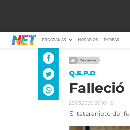
PROGRAMAS
HORARIOS
TARIFAS
MESA PICANTE
BIRI BIRI
Tendencias
YUYITO A LA TARDE
DR. BEAUTY
Q.E.P.D
EMPRENDI2
EL SEÑOR DE 
Falleció
LONGOBARDI
ARGENTINOS 
QUÉ TE PASA
ESTÉTICA 360 
25.03.2020 20:16 HS
EL OLIVO BLANCO
CARAS Y NEG
El tataranieto del f
TU LUGAR IDEAL
SCOUTING PA
CHICHE EN VIVO
INTELEXIS TV