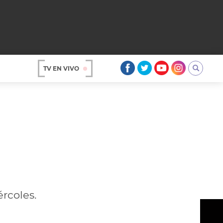
TV EN VIVO
AR
rcoles.
OS
A