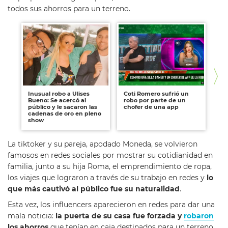
todos sus ahorros para un terreno.
Inusual robo a Ulises
Coti Romero sufrió un
Wh
Bueno: Se acercó al
robo por parte de un
ne
público y le sacaron las
chofer de una app
evi
cadenas de oro en pleno
id
show
La tiktoker y su pareja, apodado Moneda, se volvieron
famosos en redes sociales por mostrar su cotidianidad en
familia, junto a su hija Roma, el emprendimiento de ropa,
los viajes que lograron a través de su trabajo en redes y
lo
que más cautivó al público fue su naturalidad
.
Esta vez, los influencers aparecieron en redes para dar una
mala noticia:
la puerta de su casa fue forzada y
robaron
los ahorros
que tenían en caja destinados para un terreno.