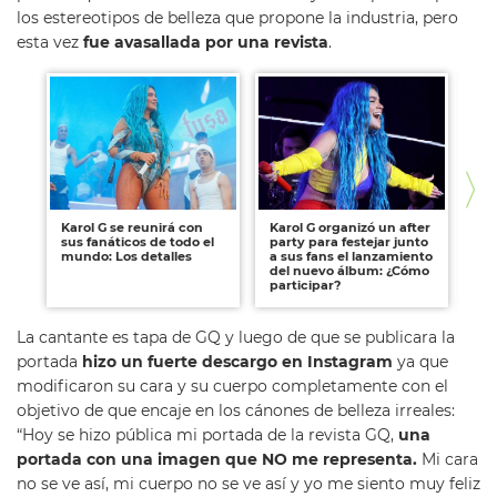
los estereotipos de belleza que propone la industria, pero
esta vez
fue avasallada por una revista
.
Karol G se reunirá con
Karol G organizó un after
Ka
sus fanáticos de todo el
party para festejar junto
su 
mundo: Los detalles
a sus fans el lanzamiento
re
del nuevo álbum: ¿Cómo
co
participar?
La cantante es tapa de GQ y luego de que se publicara la
portada
hizo un fuerte descargo en Instagram
ya que
modificaron su cara y su cuerpo completamente con el
objetivo de que encaje en los cánones de belleza irreales:
“Hoy se hizo pública mi portada de la revista GQ,
una
portada con una imagen que NO me representa.
Mi cara
no se ve así, mi cuerpo no se ve así y yo me siento muy feliz