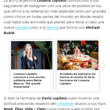
La actriz argentina
Luisana Lopilato
conmocionó a sus
seguidores de Instagram con una serie de posteos en los
que refirió a la celebración más esperada tanto por grandes
como chicos en todas partes del mundo, en donde resaltó
cual había sida actividad que planeó para llevar a cabo una
nueva
navidad
junto a la
familia
que formó con
Michael
Bublé
.
Luisana Lopilato
Arrollado de espinaca sin
Lu
convocó a una acción
harina: la receta fit de la
las
solidaria para Bahía
hermana de Luisana
na
Blanca: "Me quedé
Lopilato
ju
impactada"
su
Si bien la hermana de
Dario Lopilato
suele mostrar una
actitud precavida respecto del
contenido
alusivo a sus hijos
Noah
,
Elías
,
Vida
y
Cielo
cuyos rostros suele ocultar por