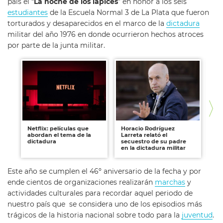
país el “
La noche de los lápices
” en honor a los seis
estudiantes
de la Escuela Normal 3 de La Plata que fueron
torturados y desaparecidos en el marco de la
dictadura
militar del año 1976 en donde ocurrieron hechos atroces
por parte de la junta militar.
Netflix: películas que
Horacio Rodríguez
El
abordan el tema de la
Larreta relató el
Du
dictadura
secuestro de su padre
de
en la dictadura militar
mil
Este año se cumplen el 46º aniversario de la fecha y por
ende cientos de organizaciones realizarán
marchas
y
actividades culturales para recordar aquel periodo de
nuestro país que se considera uno de los episodios más
trágicos de la historia nacional sobre todo para la
juventud
.