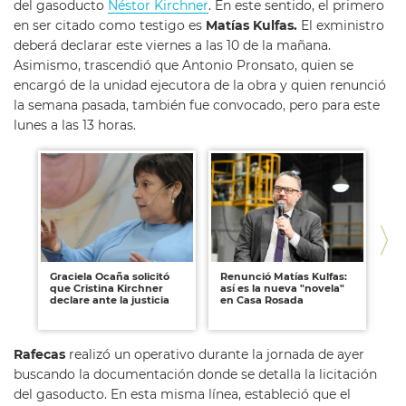
del gasoducto
Néstor Kirchner
. En este sentido, el primero
en ser citado como testigo es
Matías Kulfas.
El exministro
deberá declarar este viernes a las 10 de la mañana.
Asimismo, trascendió que Antonio Pronsato, quien se
encargó de la unidad ejecutora de la obra y quien renunció
la semana pasada, también fue convocado, pero para este
lunes a las 13 horas.
Graciela Ocaña solicitó
Renunció Matías Kulfas:
An
que Cristina Kirchner
así es la nueva "novela"
qu
declare ante la justicia
en Casa Rosada
ca
me
Rafecas
realizó un operativo durante la jornada de ayer
buscando la documentación donde se detalla la licitación
del gasoducto. En esta misma línea, estableció que el