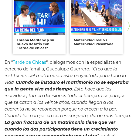
Lorena Meritano y su
Maternidad real vs.
Int
nuevo desafío con
Maternidad idealizada
¿N
"Tarde de chicas"
En “
Tarde de Chicas
“, dialogamos con la especialista en
derecho de familia, Guadalupe Guerrero.
“Creo que la
institución del matrimonio está proyectada para toda la
vida.
Cuando se instauro el matrimonio no se esperaba
que la gente viva más tiempo
. Esto hace que los
individuos, tomen decisiones todo el tiempo. Las parejas
que se casan a los veinte años, cuando llegan a los
cuarenta no se reconocen porque no crecen a la par.
Cuando las parejas crecen en conjunto, duran más tiempo.
La gran fractura de un matrimonio tiene que ver
cuando los dos participantes tiene un crecimiento
personal y no es acompañado por el otro
“,
explicó