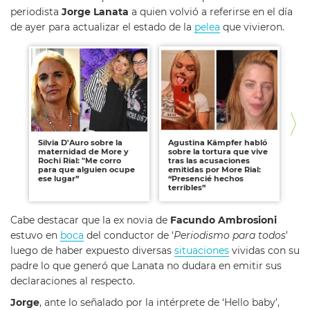
periodista
Jorge Lanata
a quien volvió a referirse en el día
de ayer para actualizar el estado de la
pelea
que vivieron.
Silvia D'Auro sobre la
Agustina Kämpfer habló
Mo
maternidad de More y
sobre la tortura que vive
Jo
Rochi Rial: "Me corro
tras las acusaciones
para que alguien ocupe
emitidas por More Rial:
ese lugar”
“Presencié hechos
terribles”
Cabe destacar que la ex novia de
Facundo Ambrosioni
estuvo en
boca
del conductor de ‘
Periodismo para todos
’
luego de haber expuesto diversas
situaciones
vividas con su
padre lo que generó que Lanata no dudara en emitir sus
declaraciones al respecto.
Jorge
, ante lo señalado por la intérprete de ‘Hello baby’,