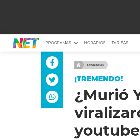
PROGRAMAS
HORARIOS
TARIFAS
MESA PICANTE
BIRI BIRI
Tendencias
YUYITO A LA TARDE
DR. BEAUTY
¡TREMENDO!
EMPRENDI2
EL SEÑOR DE 
¿Murió Y
LONGOBARDI
ARGENTINOS 
viraliza
QUÉ TE PASA
ESTÉTICA 360 
EL OLIVO BLANCO
CARAS Y NEG
youtube
TU LUGAR IDEAL
SCOUTING PA
CHICHE EN VIVO
INTELEXIS TV