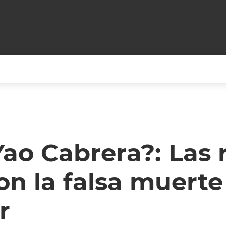
+CARAS
CINE NET
HAIR RECOVERY
TODOS PODEMOS VIAJ
LOS CIELOS
GOSSIP
PARES DE COMEDIA
ao Cabrera?: Las 
X ARGENTINA
ENTROMETIDOS EN LA TELE
FIESTAS ARGENTINAS
ron la falsa muerte
TV
ENTRE NOS
BELLEZA FASHION
OCIOS
MODO FONTEVECCHIA
FULL FACE TV
r
RA UN CAMBIO
PERIODISMO PURO
DESAFÍO 10 AÑOS MEN
REPERFILAR
AGENDA CORPORATIV