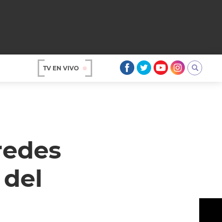
TV EN VIVO
AR
redes
 del
OS
A