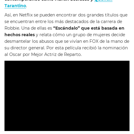
Tarantino
.
Así, en Netflix se pueden encontrar dos grandes títulos que
se encuentran entre los más destacados de la carrera de
Robbie. Una de ellas es
“Escándalo” que está basada en
hechos reales
y relata cómo un grupo de mujeres decide
desmantelar los abusos que se vivían en FOX de la mano de
su director general. Por esta película recibió la nominación
al Oscar por Mejor Actriz de Reparto.