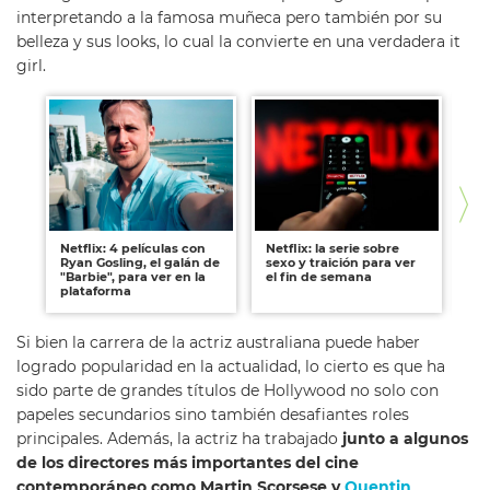
interpretando a la famosa muñeca pero también por su
belleza y sus looks, lo cual la convierte en una verdadera it
girl.
Netflix: 4 películas con
Netflix: la serie sobre
Net
Ryan Gosling, el galán de
sexo y traición para ver
se
"Barbie", para ver en la
el fin de semana
pl
plataforma
Si bien la carrera de la actriz australiana puede haber
logrado popularidad en la actualidad, lo cierto es que ha
sido parte de grandes títulos de Hollywood no solo con
papeles secundarios sino también desafiantes roles
principales. Además, la actriz ha trabajado
junto a algunos
de los directores más importantes del cine
contemporáneo como Martin Scorsese y
Quentin