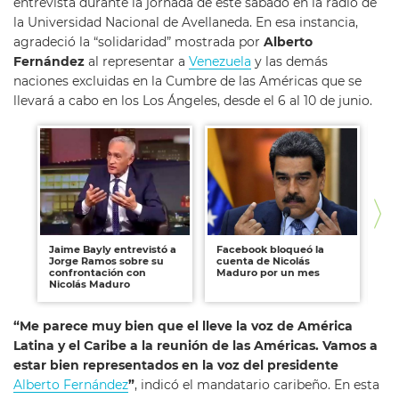
entrevista durante la jornada de este sábado en la radio de
la Universidad Nacional de Avellaneda. En esa instancia,
agradeció la “solidaridad” mostrada por
Alberto
Fernández
al representar a
Venezuela
y las demás
naciones excluidas en la Cumbre de las Américas que se
llevará a cabo en los Los Ángeles, desde el 6 al 10 de junio.
Jaime Bayly entrevistó a
Facebook bloqueó la
Ja
Jorge Ramos sobre su
cuenta de Nicolás
co
confrontación con
Maduro por un mes
Ma
Nicolás Maduro
“Me parece muy bien que el lleve la voz de América
Latina y el Caribe a la reunión de las Américas. Vamos a
estar bien representados en la voz del presidente
Alberto Fernández
”
, indicó el mandatario caribeño. En esta