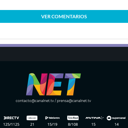
VER
COMENTARIOS
contacto@canalnet.tv
/
prensa@canalnet.tv