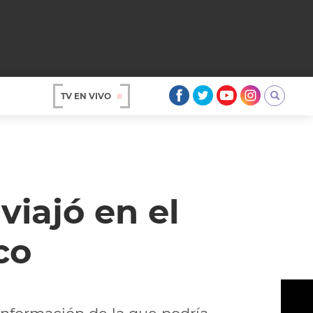
TV EN VIVO
AR
viajó en el
co
OS
A