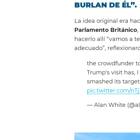
BURLAN DE ÉL”.
La idea original era ha
Parlamento Británico
hacerlo allí “vamos a t
adecuado”, reflexionaro
the crowdfunder to
Trump's visit has, I
smashed its targe
pic.twitter.com/nT
— Alan White (@al