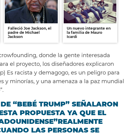
Falleció Joe Jackson, el
Un nuevo integrante en
padre de Michael
la familia de Mauro
Jackson
Icardi
e crowfounding, donde la gente interesada
ra el proyecto, los diseñadores explicaron
p) Es racista y demagogo, es un peligro para
es y minorías, y una amenaza a la paz mundial
”.
 DE “BEBÉ TRUMP” SEÑALARON
ESTA PROPUESTA YA QUE EL
TADOUNIDENSE”REALMENTE
CUANDO LAS PERSONAS SE