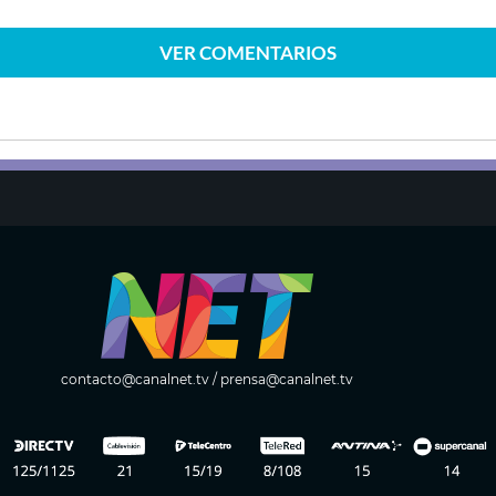
VER
COMENTARIOS
contacto@canalnet.tv
/
prensa@canalnet.tv