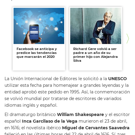
Facebook se anticipa y
Richard Gere volvió a ser
Es
predice las tendencias
padre a un año de su
re
que marcarán el 2020
primer hijo con Alejandra
re
Silva
fa
vol
La Unión Internacional de Editores le solicitó a la
UNESCO
utilizar esta fecha para homenajear a grandes leyendas y la
entidad aprobó este pedido en 1995. Así, la conmemoración
se volvió mundial por tratarse de escritores de variados
idiomas inglés y español.
El dramaturgo británico
William Shakespeare
y el escritor
español
Inca Garcilaso de la Vega
murieron el 23 de abril,
en 1616; el novelista ibérico
Miguel de Cervantes Saavedra
falleció en las últimas horas del 22 de abril de 1616. Sí, tres