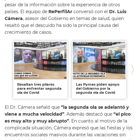
pesar de la información sobre la experiencia de otros
países. El equipo de
RePerfilAr
conversó con el
Dr. Luis
Cámera
, asesor del Gobierno en temas de salud, quien
resaltó que el descuido ha sido la principal causa del
crecimiento de casos.
Resaltan tres pilares
Las Pymes piden apoyo
La
para enfrentar segunda
del Gobierno por la
Co
ola de Covid
segunda ola de Covid
Ar
El Dr. Cámera señaló que
“la segunda ola se adelantó y
viene a mucha velocidad”
. Además destacó que
“el pico
es muy alto y muy abrupto”
. En cuanto al motivo de la
complicada situación, Cámera expresó que las fiestas y los
encuentros sociales masivos durante las vacaciones sin