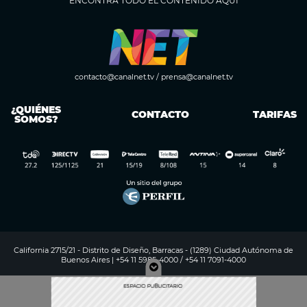
ENCONTRÁ TODO EL CONTENIDO AQUÍ
contacto@canalnet.tv
/
prensa@canalnet.tv
¿QUIÉNES
CONTACTO
TARIFAS
SOMOS?
California 2715/21 - Distrito de Diseño, Barracas - (1289) Ciudad Autónoma de
Buenos Aires | +54 11 5985-4000 / +54 11 7091-4000
Digitalproserver