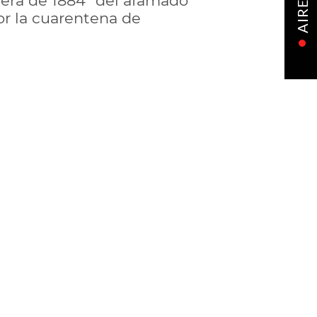
avera de 1884” del afamado
AIRE
or la cuarentena de