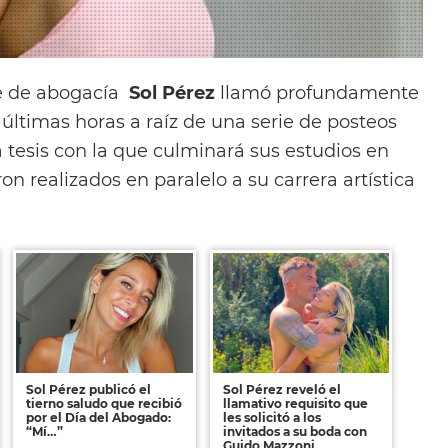
e de abogacía
Sol Pérez
llamó profundamente
 últimas horas a raíz de una serie de posteos
la tesis con la que culminará sus estudios en
ron realizados en paralelo a su carrera artística
Sol Pérez publicó el
Sol Pérez reveló el
tierno saludo que recibió
llamativo requisito que
por el Día del Abogado:
les solicitó a los
“Mí…”
invitados a su boda con
Guido Mazzoni