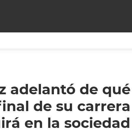
+CARAS
CINE NET
HAIR RECOVERY
TODOS PODEMOS VIAJ
LOS CIELOS
GOSSIP
PARES DE COMEDIA
z adelantó de qué 
X ARGENTINA
ENTROMETIDOS EN LA TELE
FIESTAS ARGENTINAS
final de su carrer
TV
ENTRE NOS
BELLEZA FASHION
OCIOS
MODO FONTEVECCHIA
FULL FACE TV
irá en la sociedad
RA UN CAMBIO
PERIODISMO PURO
DESAFÍO 10 AÑOS MEN
REPERFILAR
AGENDA CORPORATIV