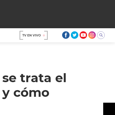
TV EN VIVO
AR
se trata el
a y cómo
OS
A