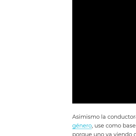
Asimismo la conductora
género
, use como base 
porque uno va viendo c