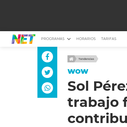
PROGRAMAS
HORARIOS
TARIFAS
MESA PICANTE
BIRI BIRI
Tendencias
YUYITO A LA TARDE
DR. BEAUTY
WOW
EMPRENDI2
EL SEÑOR DE 
Sol Pére
LONGOBARDI
ARGENTINOS 
trabajo 
QUÉ TE PASA
ESTÉTICA 360 
EL OLIVO BLANCO
CARAS Y NEG
contribu
TU LUGAR IDEAL
SCOUTING PA
CHICHE EN VIVO
INTELEXIS TV