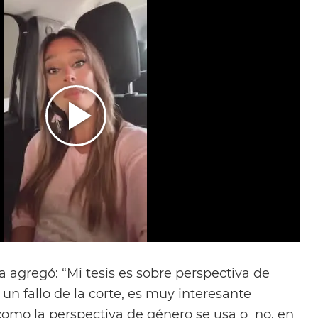
 agregó: “Mi tesis es sobre perspectiva de
un fallo de la corte, es muy interesante
omo la perspectiva de género se usa o no, en