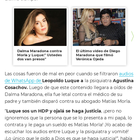
Dalma Maradona contra
El último video de Diego
No
Morla y Luque:" Ustedes
Maradona que filmó
in
dos van presos"
Verónica Ojeda
ca
Las cosas fueron de mal en peor cuando se filtraron
audios
de WhatsApp de
Leopoldo Luque a
la psiquiatra
Agustina
Cosachov.
Luego de que este contenido llegara a oídos de
Dalma Maradona, ella fue letal contra el médico de su
padre y también disparó contra su abogado Matías Morla.
“
Luque sos un HDP y ojalá se haga justicia
, ¡pero no
ignoremos que la persona que se lo presenta a mi papá, lo
contrata y le paga un sueldo es Matías Morla! ¡Yo acabo de
escuchar los audios entre Luque y la psiquiatra y vomité!
¡Lo único que le pido a Dios es que se haga justicia!”, había