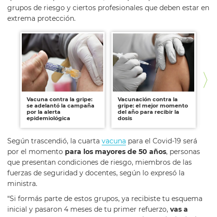
grupos de riesgo y ciertos profesionales que deben estar en
extrema protección.
Vacuna contra la gripe:
Vacunación contra la
Ca
se adelantó la campaña
gripe: el mejor momento
pr
por la alerta
del año para recibir la
co
epidemiológica
dosis
Según trascendió, la cuarta
vacuna
para el Covid-19 será
por el momento
para los mayores de 50 años
, personas
que presentan condiciones de riesgo, miembros de las
fuerzas de seguridad y docentes, según lo expresó la
ministra.
“Si formás parte de estos grupos, ya recibiste tu esquema
inicial y pasaron 4 meses de tu primer refuerzo,
vas a