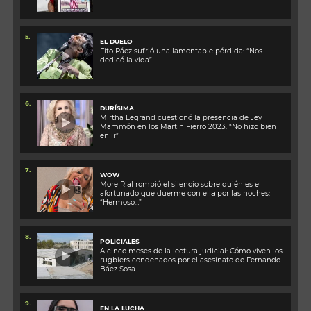
5.
EL DUELO
Fito Páez sufrió una lamentable pérdida: “Nos
dedicó la vida”
6.
DURÍSIMA
Mirtha Legrand cuestionó la presencia de Jey
Mammón en los Martin Fierro 2023: “No hizo bien
en ir”
7.
WOW
More Rial rompió el silencio sobre quién es el
afortunado que duerme con ella por las noches:
“Hermoso…”
8.
POLICIALES
A cinco meses de la lectura judicial: Cómo viven los
rugbiers condenados por el asesinato de Fernando
Báez Sosa
9.
EN LA LUCHA