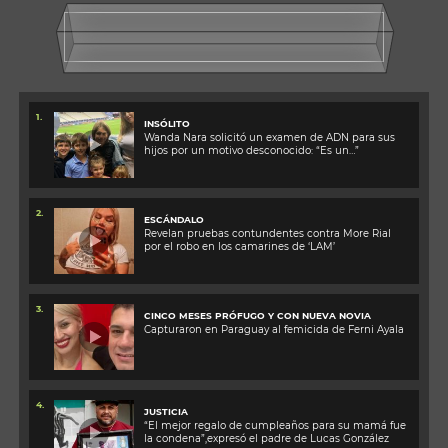
1.
INSÓLITO
Wanda Nara solicitó un examen de ADN para sus
hijos por un motivo desconocido: “Es un…”
2.
ESCÁNDALO
Revelan pruebas contundentes contra More Rial
por el robo en los camarines de ‘LAM’
3.
CINCO MESES PRÓFUGO Y CON NUEVA NOVIA
Capturaron en Paraguay al femicida de Ferni Ayala
4.
JUSTICIA
“El mejor regalo de cumpleaños para su mamá fue
la condena”,expresó el padre de Lucas González