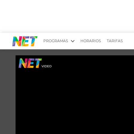
PROGRAMAS
HORARIOS
TARIFAS
MESA PICANTE
BIRI BIRI
YUYITO A LA TARDE
DR. BEAUTY
EMPRENDI2
EL SEÑOR DE 
LONGOBARDI
ARGENTINOS 
QUÉ TE PASA
ESTÉTICA 360 
EL OLIVO BLANCO
CARAS Y NEG
TU LUGAR IDEAL
SCOUTING PA
CHICHE EN VIVO
INTELEXIS TV