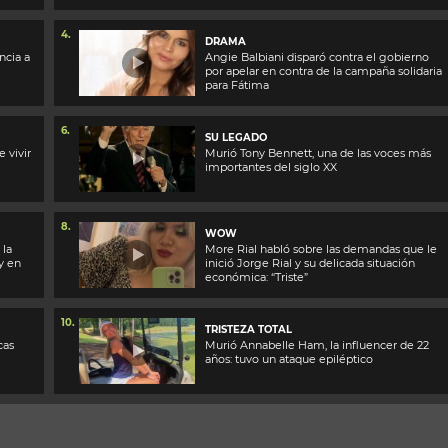
4.
DRAMA
ncia a
Angie Balbiani disparó contra el gobierno
por apelar en contra de la campaña solidaria
para Fátima
6.
SU LEGADO
 vivir
Murió Tony Bennett, una de las voces más
importantes del siglo XX
8.
WOW
 la
More Rial habló sobre las demandas que le
y en
inició Jorge Rial y su delicada situación
económica: “Triste”
10.
TRISTEZA TOTAL
cas
Murió Annabelle Ham, la influencer de 22
años: tuvo un ataque epiléptico