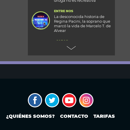
droga no es recreativa”
ENTRE NOS
La desconocida historia de
Regina Pacini, la soprano que
marcó la vida de Marcelo T. de
Alvear
+CARAS
Gala 33 Aniversario de Caras:
todos los detalles de la mega
fiesta en el Palacio
Reconquista
TODOS PODEMOS VIAJAR
Aventura en el fin del mundo:
qué se puede hacer en Husky
Park, el centro invernal de
Ushuaia
MODO FONTEVECCHIA
El Papa León XIV visitará la
República Argentina:
¿QUIÉNES SOMOS?
CONTACTO
TARIFAS
¿cuándo? ¿En qué ciudades o
provincias estará?