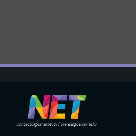
contacto@canalnet.tv
/
prensa@canalnet.tv