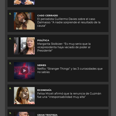
5.
CASO CERRADO
El periodista Guillermo Davies sobre el caso
Dalmasso: “A nadie sorprende el resultado de la
causa”
6.
POLÍTICA
Margarita Stolbizer: “Es muy serio que la
vicepresidenta haya vaciado de poder al
Presidente”
7.
SERIES
Netflix: “Stranger Things” y las 3 curiosidades que
no sabías
8.
ECONOMÍA
Felisa Miceli afirmó que la renuncia de Guzmán
fue una “irresponsabilidad muy alta”
9.
GRAN TRISTEZA