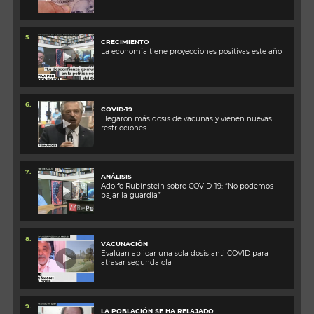
5.
CRECIMIENTO
La economía tiene proyecciones positivas este año
6.
COVID-19
Llegaron más dosis de vacunas y vienen nuevas
restricciones
7.
ANÁLISIS
Adolfo Rubinstein sobre COVID-19: “No podemos
bajar la guardia”
8.
VACUNACIÓN
Evalúan aplicar una sola dosis anti COVID para
atrasar segunda ola
9.
LA POBLACIÓN SE HA RELAJADO