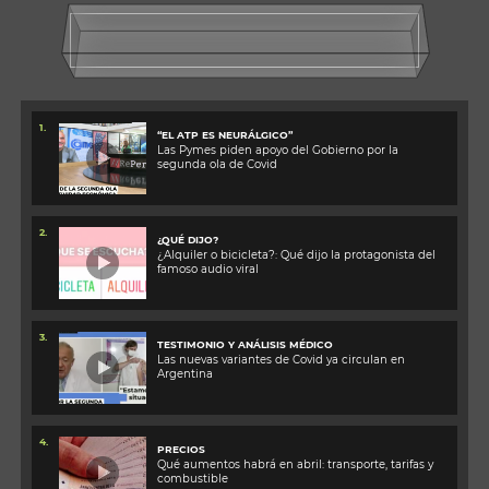
1.
“EL ATP ES NEURÁLGICO”
Las Pymes piden apoyo del Gobierno por la
segunda ola de Covid
2.
¿QUÉ DIJO?
¿Alquiler o bicicleta?: Qué dijo la protagonista del
famoso audio viral
3.
TESTIMONIO Y ANÁLISIS MÉDICO
Las nuevas variantes de Covid ya circulan en
Argentina
4.
PRECIOS
Qué aumentos habrá en abril: transporte, tarifas y
combustible