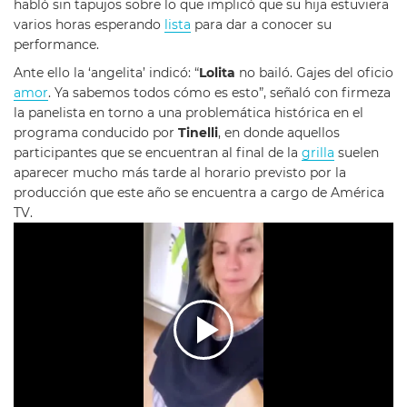
habló sin tapujos sobre lo que implicó que su hija estuviera
varios horas esperando
lista
para dar a conocer su
performance.
Ante ello la ‘angelita’ indicó: “
Lolita
no bailó. Gajes del oficio
amor
. Ya sabemos todos cómo es esto”, señaló con firmeza
la panelista en torno a una problemática histórica en el
programa conducido por
Tinelli
, en donde aquellos
participantes que se encuentran al final de la
grilla
suelen
aparecer mucho más tarde al horario previsto por la
producción que este año se encuentra a cargo de América
TV.