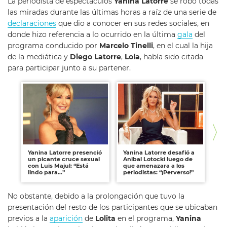
La periodista de espectáculos
Yanina Latorre
se robó todas
las miradas durante las últimas horas a raíz de una serie de
declaraciones
que dio a conocer en sus redes sociales, en
donde hizo referencia a lo ocurrido en la última
gala
del
programa conducido por
Marcelo Tinelli
, en el cual la hija
de la mediática y
Diego Latorre
,
Lola
, había sido citada
para participar junto a su partener.
Yanina Latorre presenció
Yanina Latorre desafió a
Ins
un picante cruce sexual
Anibal Lotocki luego de
en
con Luis Majul: “Está
que amenazara a los
An
lindo para…”
periodistas: “¡Perverso!”
No obstante, debido a la prolongación que tuvo la
presentación del resto de los participantes que se ubicaban
previos a la
aparición
de
Lolita
en el programa,
Yanina