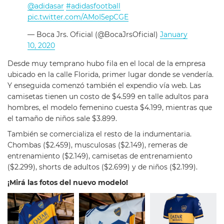
@adidasar
#adidasfootball
pic.twitter.com/AMoI5epCGE
— Boca Jrs. Oficial (@BocaJrsOficial)
January
10, 2020
Desde muy temprano hubo fila en el local de la empresa
ubicado en la calle Florida, primer lugar donde se vendería.
Y enseguida comenzó también el expendio vía web. Las
camisetas tienen un costo de $4.599 en talle adultos para
hombres, el modelo femenino cuesta $4.199, mientras que
el tamaño de niños sale $3.899.
También se comercializa el resto de la indumentaria.
Chombas ($2.459), musculosas ($2.149), remeras de
entrenamiento ($2.149), camisetas de entrenamiento
($2.299), shorts de adultos ($2.699) y de niños ($2.199).
¡Mirá las fotos del nuevo modelo!