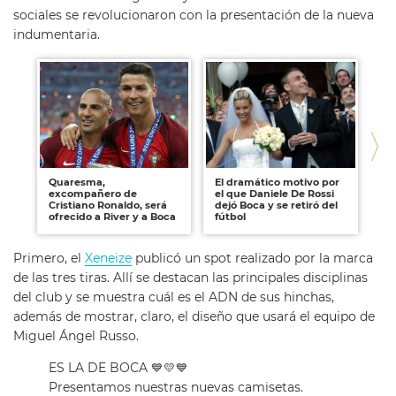
sociales se revolucionaron con la presentación de la nueva
indumentaria.
Quaresma,
El dramático motivo por
Da
excompañero de
el que Daniele De Rossi
co
Cristiano Ronaldo, será
dejó Boca y se retiró del
Ad
ofrecido a River y a Boca
fútbol
Primero, el
Xeneize
publicó un spot realizado por la marca
de las tres tiras. Allí se destacan las principales disciplinas
del club y se muestra cuál es el ADN de sus hinchas,
además de mostrar, claro, el diseño que usará el equipo de
Miguel Ángel Russo.
ES LA DE BOCA 💙💛💙
Presentamos nuestras nuevas camisetas.