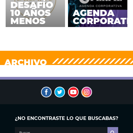
DESAFÍO
10 AÑOS
AGENDA
MENOS
CORPORATI
ARCHIVO
¿NO ENCONTRASTE LO QUE BUSCABAS?