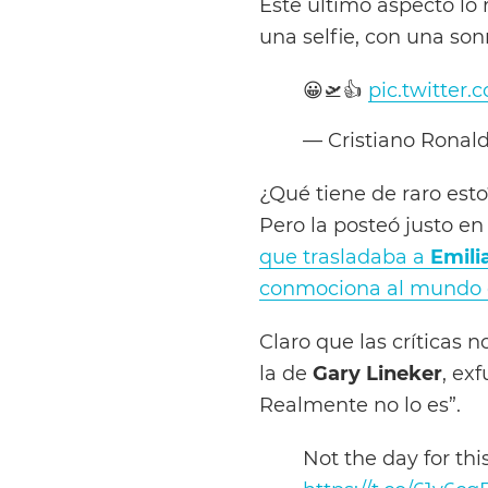
Este último aspecto lo 
una selfie, con una son
😀🛫👍
pic.twitter
— Cristiano Ronal
¿Qué tiene de raro esto
Pero la posteó justo en
que trasladaba a
Emili
conmociona al mundo d
Claro que las críticas 
la de
Gary Lineker
, exf
Realmente no lo es”.
Not the day for this 