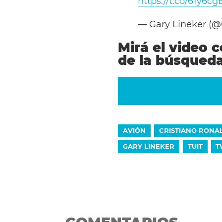
https://t.co/61y6c
— Gary Lineker (@
Mirá el video 
de la búsqueda
AVIÓN
CRISTIANO RONA
GARY LINEKER
TUIT
T