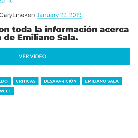
gEzm0
GaryLineker)
January 22, 2019
con toda la información acerca
 de Emiliano Sala.
VER VIDEO
LDO
CRITICAS
DESAPARICIÓN
EMILIANO SALA
WEET