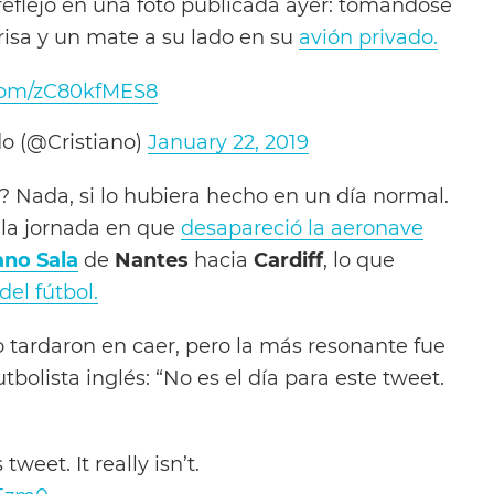
reflejó en una foto publicada ayer: tomándose
risa y un mate a su lado en su
avión privado.
.com/zC80kfMES8
do (@Cristiano)
January 22, 2019
? Nada, si lo hubiera hecho en un día normal.
 la jornada en que
desapareció la aeronave
ano Sala
de
Nantes
hacia
Cardiff
, lo que
el fútbol.
no tardaron en caer, pero la más resonante fue
utbolista inglés: “No es el día para este tweet.
tweet. It really isn’t.