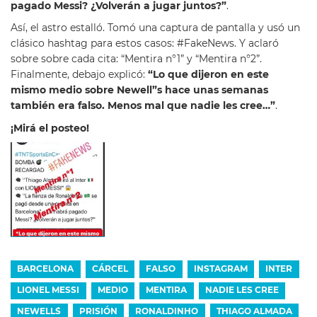
pagado Messi? ¿Volverán a jugar juntos?”
.
Así, el astro estalló. Tomó una captura de pantalla y usó un
clásico hashtag para estos casos: #FakeNews. Y aclaró
sobre sobre cada cita: “Mentira n°1” y “Mentira n°2”.
Finalmente, debajo explicó:
“Lo que dijeron en este
mismo medio sobre Newell”s hace unas semanas
también era falso. Menos mal que nadie les cree…”
.
¡Mirá el posteo!
BARCELONA
CÁRCEL
FALSO
INSTAGRAM
INTER
LIONEL MESSI
MEDIO
MENTIRA
NADIE LES CREE
NEWELL´S
PRISIÓN
RONALDINHO
THIAGO ALMADA