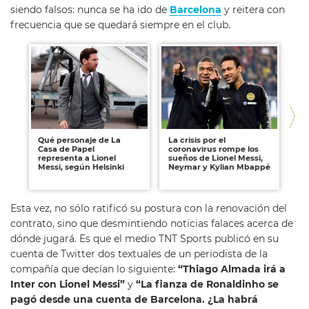
siendo falsos: nunca se ha ido de
Barcelona
y reitera con
frecuencia que se quedará siempre en el club.
Qué personaje de La
La crisis por el
Li
Casa de Papel
coronavirus rompe los
pr
representa a Lionel
sueños de Lionel Messi,
no
Messi, según Helsinki
Neymar y Kylian Mbappé
pr
Esta vez, no sólo ratificó su postura con la renovación del
contrato, sino que desmintiendo noticias falaces acerca de
dónde jugará. Es que el medio TNT Sports publicó en su
cuenta de Twitter dos textuales de un periodista de la
compañía que decían lo siguiente:
“Thiago Almada irá a
Inter con Lionel Messi”
y
“La fianza de Ronaldinho se
pagó desde una cuenta de Barcelona. ¿La habrá