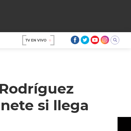
TV EN VIVO
AR
 Rodríguez
nete si llega
OS
A