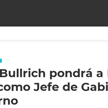
+CARAS
CINE NET
HAIR RECOVERY
TODOS PODEMOS VIAJ
3
LOS CIELOS
GOSSIP
PARES DE COMEDIA
 Bullrich pondrá a
X ARGENTINA
ENTROMETIDOS EN LA TELE
FIESTAS ARGENTINAS
como Jefe de Gabi
TV
ENTRE NOS
BELLEZA FASHION
OCIOS
MODO FONTEVECCHIA
FULL FACE TV
rno
RA UN CAMBIO
PERIODISMO PURO
DESAFÍO 10 AÑOS MEN
REPERFILAR
AGENDA CORPORATIV