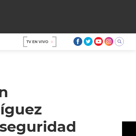
TV EN VIVO
AR
en
ríguez
 seguridad
OS
A