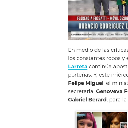
En medio de las crítica
los constantes robos y 
Larreta
continúa aposta
porteñas. Y, este miérc
Felipe Miguel
; el mini
secretaria,
Genoveva F
Gabriel Berard
, para l