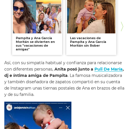
Pampita y Ana García
Las vacaciones de
An
Moritán se divierten en
Pampita y Ana García
co
sus "vacaciones de
Moritán sin Rober
amigas"
Así, con su simpatía habitual y confianza para relacionarse
con diferentes personas,
Anita posó junto a
Puli De María
,
dj e íntima amiga de Pampita
. La famosa musicalizadora
y también diseñadora de zapatos compartió en su cuenta
de Instagram unas tiernas postales de Ana en brazos de ella
y de su familia.