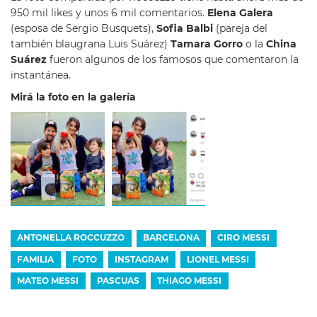
950 mil likes y unos 6 mil comentarios.
Elena Galera
(esposa de Sergio Busquets),
Sofia Balbi
(pareja del
también blaugrana Luis Suárez)
Tamara Gorro
o la
China
Suárez
fueron algunos de los famosos que comentaron la
instantánea.
Mirá la foto en la galería
ANTONELLA ROCCUZZO
BARCELONA
CIRO MESSI
FAMILIA
FOTO
INSTAGRAM
LIONEL MESSI
MATEO MESSI
PASCUAS
THIAGO MESSI