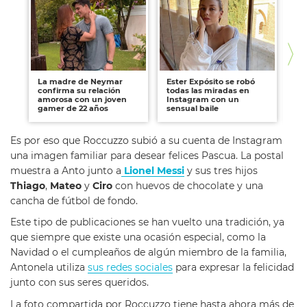
La madre de Neymar
Ester Expósito se robó
A 
confirma su relación
todas las miradas en
cu
amorosa con un joven
Instagram con un
co
gamer de 22 años
sensual baile
de
Es por eso que Roccuzzo subió a su cuenta de Instagram
una imagen familiar para desear felices Pascua. La postal
muestra a Anto junto a
Lionel Messi
y sus tres hijos
Thiago
,
Mateo
y
Ciro
con huevos de chocolate y una
cancha de fútbol de fondo.
Este tipo de publicaciones se han vuelto una tradición, ya
que siempre que existe una ocasión especial, como la
Navidad o el cumpleaños de algún miembro de la familia,
Antonela utiliza
sus redes sociales
para expresar la felicidad
junto con sus seres queridos.
La foto compartida por Roccuzzo tiene hasta ahora más de